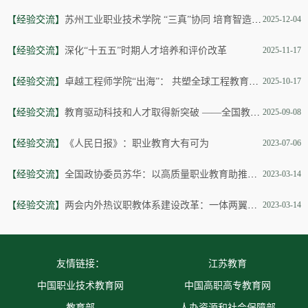
【经验交流】
苏州工业职业技术学院 “三真”协同 培育智造工匠人才
2025-12-04
【经验交流】
深化“十五五”时期人才培养和评价改革
2025-11-17
【经验交流】
卓越工程师学院“出海”： 共塑全球工程教育新生态
2025-10-17
【经验交流】
教育驱动科技和人才取得新突破 ——全国教育大会教育改革新成效述评之二
2025-09-08
【经验交流】
《人民日报》：职业教育大有可为
2023-07-06
【经验交流】
全国政协委员苏华：以高质量职业教育助推经济社会高质量发展
2023-03-14
【经验交流】
两会内外热议职教体系建设改革：一体两翼带动职教提质升级
2023-03-14
友情链接：
江苏教育
中国职业技术教育网
中国高职高专教育网
教育部
人办资源和社会保障部