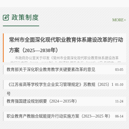
政策制度
MORE+
常州市全面深化现代职业教育体系建设改革的行动
方案（2025—2030年）
市政府办公室关于印发《常州市全面深化现代职业教育体系建设改革
的行动方案（2025—2030年）》的通知 常政办发〔2025〕8号 各辖市、区
人民政府，常州经开区管委会，市各有关部门和单位： 《常州市全面
教育部关于深化职业教育教学关键要素改革的意见
03-05
深化现代职业教育体系建设改革的行动方...
[详情]
《江苏省高等学校学生企业实习管理规定》苏教规〔2025〕1
01-10
号
教育强国建设规划纲要（2024－2035年）
11-24
职业教育产教融合赋能提升行动实施方案（2023—2025 年）
06-14