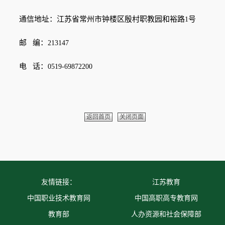
通信地址：江苏省常州市钟楼区殷村职教园和裕路
号
1
邮
编：
213147
电
话：
0519-69872200
返回首页
关闭页面
友情链接：
江苏教育
中国职业技术教育网
中国高职高专教育网
教育部
人办资源和社会保障部