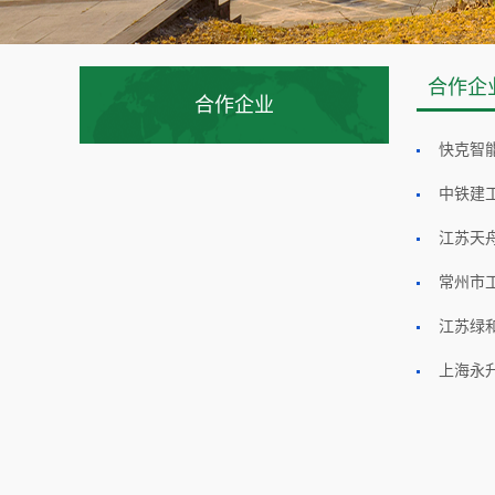
合作企
合作企业
快克智
中铁建
江苏天
常州市
江苏绿
上海永